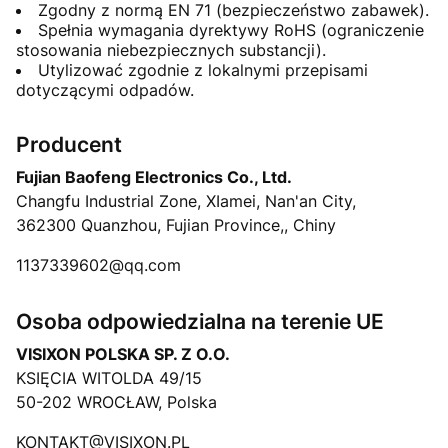
Zgodny z normą EN 71 (bezpieczeństwo zabawek).
Spełnia wymagania dyrektywy RoHS (ograniczenie
stosowania niebezpiecznych substancji).
Utylizować zgodnie z lokalnymi przepisami
dotyczącymi odpadów.
Producent
Fujian Baofeng Electronics Co., Ltd.
Changfu Industrial Zone, XIamei, Nan'an City,
362300 Quanzhou, Fujian Province,, Chiny
1137339602@qq.com
Osoba odpowiedzialna na terenie UE
VISIXON POLSKA SP. Z O.O.
KSIĘCIA WITOLDA 49/15
50-202 WROCŁAW, Polska
KONTAKT@VISIXON.PL