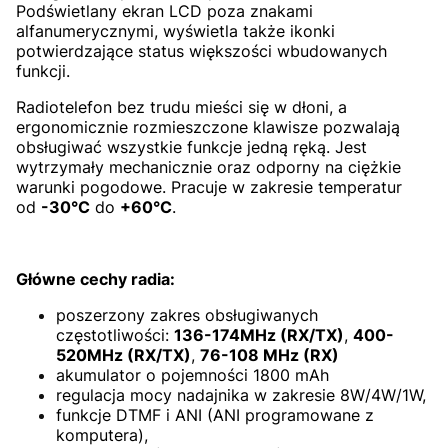
Podświetlany ekran LCD poza znakami
alfanumerycznymi, wyświetla także ikonki
potwierdzające status większości wbudowanych
funkcji.
Radiotelefon bez trudu mieści się w dłoni, a
ergonomicznie rozmieszczone klawisze pozwalają
obsługiwać wszystkie funkcje jedną ręką. Jest
wytrzymały mechanicznie oraz odporny na ciężkie
warunki pogodowe. Pracuje w zakresie temperatur
od
-30°C
do
+60°C
.
Główne cechy radia:
poszerzony zakres obsługiwanych
częstotliwości:
136-174MHz (RX/TX)
,
400-
520MHz (RX/TX)
,
76-108 MHz (RX)
akumulator o pojemności 1800 mAh
regulacja mocy nadajnika w zakresie 8W/4W/1W,
funkcje DTMF i ANI (ANI programowane z
komputera),