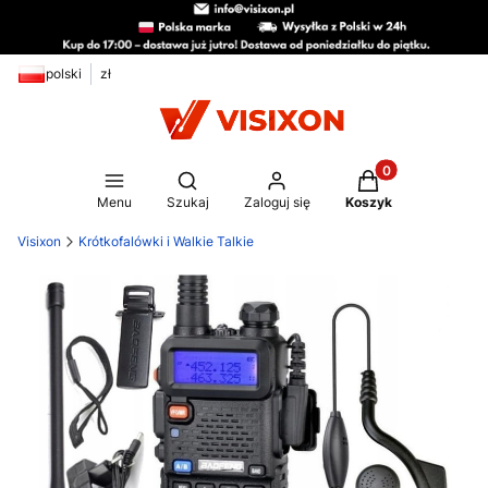
polski
zł
Produkty w koszy
Otwórz wyszukiwarkę
Menu
Szukaj
Zaloguj się
Koszyk
Visixon
Krótkofalówki i Walkie Talkie