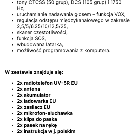
tony CTCSS (50 grup), DCS (105 grup) i 1750
Hz,
uruchamianie nadawania głosem – funkcja VOX,
regulacja odstępu międzykanałowego w zakresie
2,5/5/6,25/10/12,5/25,
skaner częstotliwości,
funkcja SOS,
wbudowana latarka,
możliwość programowania z komputera.
W zestawie znajduje się:
2x radiotelefon UV-5R EU
2x antena
2x akumulator
2x ładowarka EU
2x zasilacz EU
2x mikrofon-słuchawka
2x klips do paska
2x pasek na rękę
2x instrukcja w j. polskim