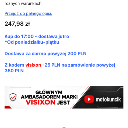
różnych warunkach.
Przejdź do pełnego opisu
Cena
247,98 zł
Kup do
17:00 - dostawa jutro
*Od poniedziałku-piątku
Dostawa za darmo
powyżej 200 PLN
Z kodem
visixon
-25 PLN na zamówienie powyżej
350 PLN
Wybierz wariant produktu: