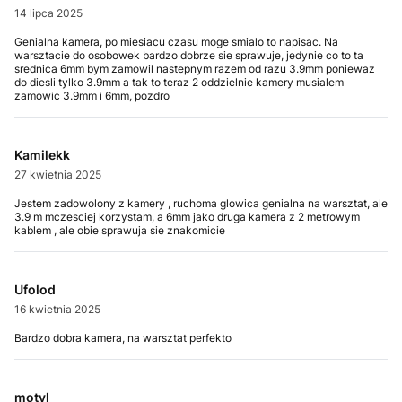
14 lipca 2025
Genialna kamera, po miesiacu czasu moge smialo to napisac. Na
warsztacie do osobowek bardzo dobrze sie sprawuje, jedynie co to ta
srednica 6mm bym zamowil nastepnym razem od razu 3.9mm poniewaz
do diesli tylko 3.9mm a tak to teraz 2 oddzielnie kamery musialem
zamowic 3.9mm i 6mm, pozdro
Kamilekk
27 kwietnia 2025
Jestem zadowolony z kamery , ruchoma glowica genialna na warsztat, ale
3.9 m mczesciej korzystam, a 6mm jako druga kamera z 2 metrowym
kablem , ale obie sprawuja sie znakomicie
Ufolod
16 kwietnia 2025
Bardzo dobra kamera, na warsztat perfekto
motyl