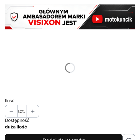
Wybierz wariant produktu:
Poszczególne warianty mogą różnić się ceną
*
Długość
Wybierz
Ilość
szt.
Dostępność:
duża ilość