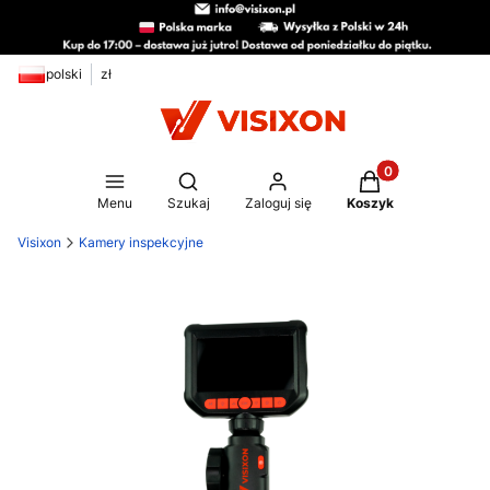
polski
zł
Produkty w koszy
Otwórz wyszukiwarkę
Menu
Szukaj
Zaloguj się
Koszyk
Visixon
Kamery inspekcyjne