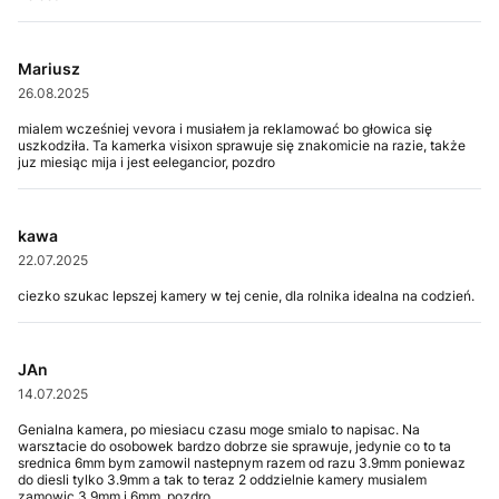
Mariusz
26.08.2025
mialem wcześniej vevora i musiałem ja reklamować bo głowica się
uszkodziła. Ta kamerka visixon sprawuje się znakomicie na razie, także
juz miesiąc mija i jest eelegancior, pozdro
kawa
22.07.2025
ciezko szukac lepszej kamery w tej cenie, dla rolnika idealna na codzień.
JAn
14.07.2025
Genialna kamera, po miesiacu czasu moge smialo to napisac. Na
warsztacie do osobowek bardzo dobrze sie sprawuje, jedynie co to ta
srednica 6mm bym zamowil nastepnym razem od razu 3.9mm poniewaz
do diesli tylko 3.9mm a tak to teraz 2 oddzielnie kamery musialem
zamowic 3.9mm i 6mm, pozdro