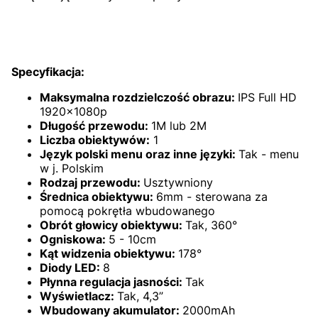
Specyfikacja:
Maksymalna rozdzielczość obrazu:
IPS Full H
D
1920x1080p
Długość przewodu:
1M lub 2M
Liczba obiektywów:
1
Język polski menu oraz inne języki:
Tak - menu
w j. Polskim
Rodzaj przewodu:
Usztywniony
Średnica obiektywu:
6mm - sterowana za
pomocą pokrętła wbudowanego
Obrót głowicy obiektywu:
Tak, 360°
Ogniskowa:
5 - 10cm
Kąt widzenia obiektywu:
178°
Diody LED:
8
Płynna regulacja jasności:
Tak
Wyświetlacz:
Tak, 4,3”
Wbudowany akumulator:
2000mAh