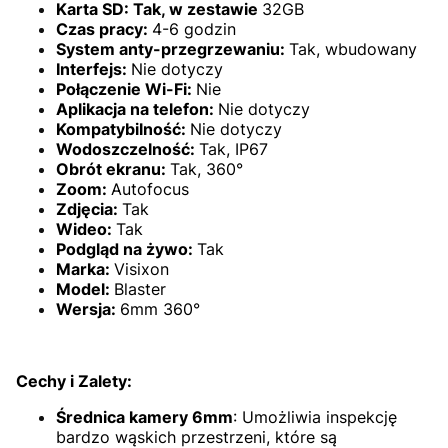
Karta SD: Tak, w zestawie
32GB
Czas pracy:
4-6 godzin
System anty-przegrzewaniu:
Tak, wbudowany
Interfejs:
Nie dotyczy
Połączenie Wi-Fi:
Nie
Aplikacja na telefon:
Nie dotyczy
Kompatybilność:
Nie dotyczy
Wodoszczelność:
Tak, IP67
Obrót ekranu:
Tak, 360°
Zoom:
Autofocus
Zdjęcia:
Tak
Wideo:
Tak
Podgląd na żywo:
Tak
Marka:
Visixon
Model:
Blaster
Wersja:
6mm 360°
Cechy i Zalety:
Średnica kamery 6mm
: Umożliwia inspekcję
bardzo wąskich przestrzeni, które są