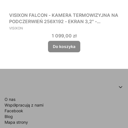
VISIXON FALCON - KAMERA TERMOWIZYJNA NA
PODCZERWIEŃ 256X192 - EKRAN 3,2" -
PRODUCENT
WODOODPORNA IP54 -20°C do +550°C
VISIXON
Cena
1 099,00 zł
Do koszyka
Linki w stopce
O NAS
O nas
Współpracują z nami
Facebook
Blog
Mapa strony